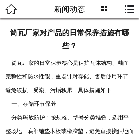



新闻动态
网站首页
企业简介
筒瓦厂家对产品的日常保养措施有哪
产品展示
些？
新闻中心
筒瓦厂家的日常保养核心是保护瓦体结构、釉面
企业资质
完整性和防水性能，重点针对存储、售后使用环节，
工程案例
避免破损、受潮、污垢积累，具体措施如下：
一、存储环节保养
在线留言
分类码放防护：按规格、型号分类堆叠，选用平
联系我们
整场地，底部铺垫木板或橡胶垫，避免直接接触地面